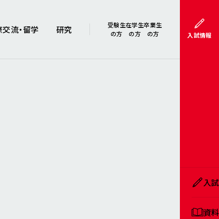
受験生
在学生
卒業生
際交流・留学
研究
の方
の方
の方
入試情報
入
資