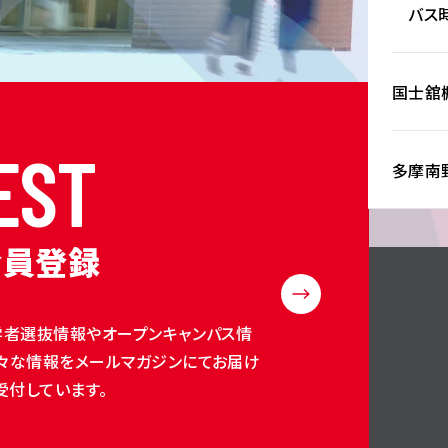
バス時
国士舘
E
S
T
多摩南
会員登録
学者選抜情報やオープンキャンパス情
々な情報をメールマガジンにてお届け
受付しています。