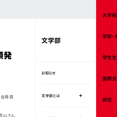
大学紹
学部・
文学部
頭発
学生生
お知らせ
国際交
文学部とは
学会発表
研究
平山さん