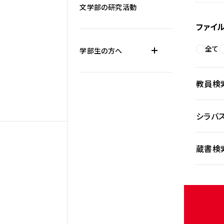
文学部の研究活動
ファイ
全て
学部生の方へ
教員検
シラバ
蔵書検