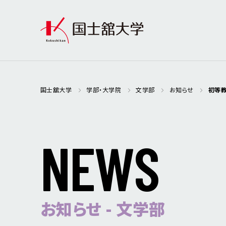
国士舘大学
学部・大学院
文学部
お知らせ
初等
N
E
W
S
お知らせ - 文学部