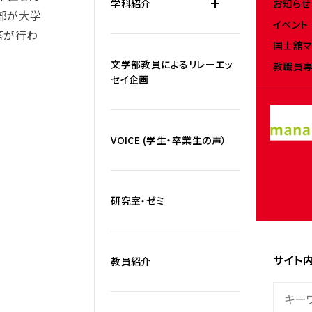
お知らせ
学科紹介
部が大学
イベント
答が行わ
国士舘マ
文学部教員によるリレーエッ
教職員専
セイ企画
VOICE (学生・卒業生の声）
研究室・ゼミ
サイト
教員紹介