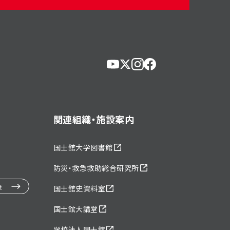
https://www.youtube.com/@u
https://x.com/KokushikanU
https://www.instagram.
https://www.faceboo
eg5dn7th2z
hl=ja
関連組織・施設案内
国士舘大学図書館
防災・救急救助総合研究所
表
国士舘史資料室
国士舘大講堂
学校法人国士舘