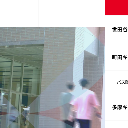
世田谷
町田キ
バス時
多摩キ