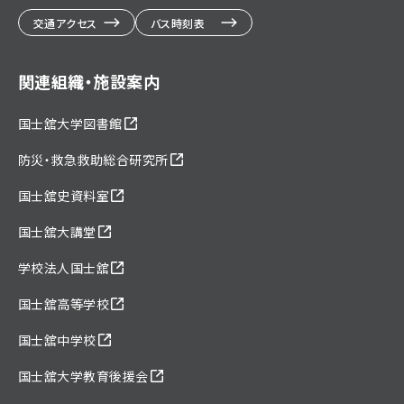
交通アクセス
バス時刻表
関連組織・施設案内
国士舘大学図書館
防災・救急救助総合研究所
国士舘史資料室
国士舘大講堂
学校法人国士舘
国士舘高等学校
国士舘中学校
国士舘大学教育後援会