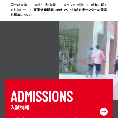
国士舘大学
学生生活・就職
キャリア・就職
就職に関す
るお知らせ
夏季休業期間中のキャリア形成支援センターの開室
日程等について
A
D
M
I
S
S
I
O
N
S
入試情報