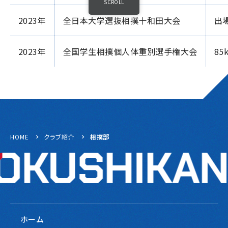
SCROLL
2023年
全日本大学選抜相撲十和田大会
出場
2023年
全国学生相撲個人体重別選手権大会
85
HOME
クラブ紹介
相撲部
ホーム