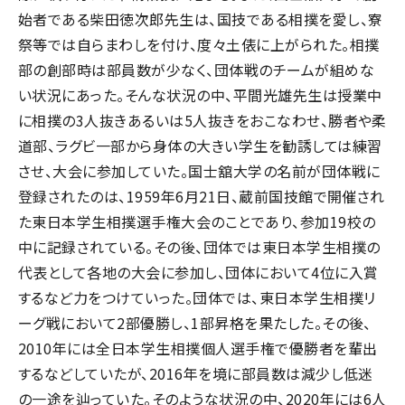
始者である柴田徳次郎先生は、国技である相撲を愛し、寮
祭等では自らまわしを付け、度々土俵に上がられた。相撲
部の創部時は部員数が少なく、団体戦のチームが組めな
い状況にあった。そんな状況の中、平間光雄先生は授業中
に相撲の3人抜きあるいは5人抜きをおこなわせ、勝者や柔
道部、ラグビ一部から身体の大きい学生を勧誘しては練習
させ、大会に参加していた。国士舘大学の名前が団体戦に
登録されたのは、1959年6月21日、蔵前国技館で開催され
た東日本学生相撲選手権大会のことであり、参加19校の
中に記録されている。その後、団体では東日本学生相撲の
代表として各地の大会に参加し、団体において4位に入賞
するなど力をつけていった。団体では、東日本学生相撲リ
ーグ戦において2部優勝し、1部昇格を果たした。その後、
2010年には全日本学生相撲個人選手権で優勝者を輩出
するなどしていたが、2016年を境に部員数は減少し低迷
の一途を辿っていた。そのような状況の中、2020年には6人