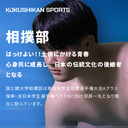
相撲部
はっけよい！！土俵にかける青春
心身共に成長し 日本の伝統文化の後継者
となる
国士舘大学相撲部は東日本学生相撲選手権大会Aクラス
復帰・全日本学生選手権ベスト8に向け部員一丸となり稽
古に励んでいます。