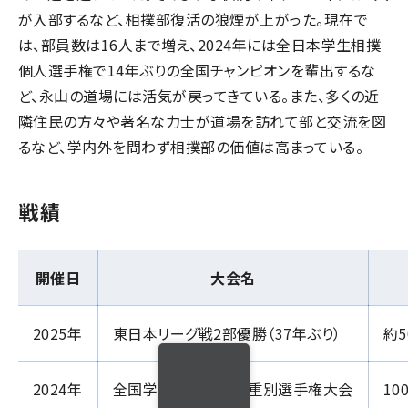
が入部するなど、相撲部復活の狼煙が上がった。現在で
は、部員数は16人まで増え、2024年には全日本学生相撲
個人選手権で14年ぶりの全国チャンピオンを輩出するな
ど、永山の道場には活気が戻ってきている。また、多くの近
隣住民の方々や著名な力士が道場を訪れて部と交流を図
るなど、学内外を問わず相撲部の価値は高まっている。
戦績
開催日
大会名
2025年
東日本リーグ戦2部優勝（37年ぶり）
約
2024年
全国学生相撲個人体重別選手権大会
10