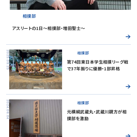
相撲部
アスリートの1日～相撲部・増田聖士～
2025.09.25
相撲部
第74回東日本学生相撲リーグ戦
で37年振りに優勝・1部昇格
2024.06.04
相撲部
元横綱武蔵丸・武蔵川親方が相
撲部を激励