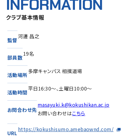
INFORMATION
クラブ基本情報
河邊 昌之
監督
19名
部員数
多摩キャンパス 相撲道場
活動場所
平日16:30～、土曜日10:00～
活動時間
masayuki.k@kokushikan.ac.jp
お問合わせ先
お問い合わせは
こちら
https://kokushisumo.amebaownd.com/
URL