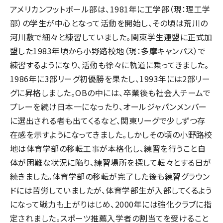
アメリカンフットボール部は、1981年に工学部（現：理工学
部）の学生が中心となって活動を開始し、その頃は荒川の
河川敷で細々と練習していました。関東学生連盟に正式加
盟した1983年頃から小野路校地（現：多摩キャンパス）で
練習するようになり、活動も徐々に軌道に乗ってきました。
1986年に3部リーグ初優勝を果たし、1993年には2部リー
グに昇格しました。OBの中には、卒業後も社会人チームで
プレーを続け日本一になったり、オールジャパンメンバー
に選出される者も出てくるなど、関東リーグで少しずつ存
在感を示すようになってきました。しかしその頃の小野路校
地は体育学部の移転工事が本格化し、練習を行うこと自
体が困難な状況に陥り、練習場所を探して転々とする日が
続きました。体育学部の移転が完了した後も練習グラウン
ドには苦労していましたが、体育学部生が入部してくるよう
になって戦力も上がりはじめ、2000年には強化クラブに指
定されました。スポーツ推薦入学者の割当てを受けること