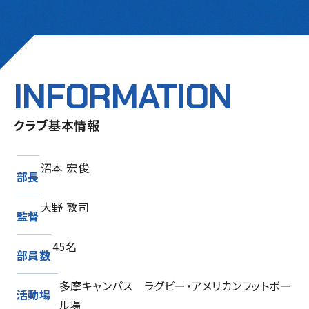
INFORMATION
クラブ基本情報
沼本 宏俊
部長
大野 敦司
監督
45名
部員数
多摩キャンパス ラグビー・アメリカンフットボー
活動場
ル場