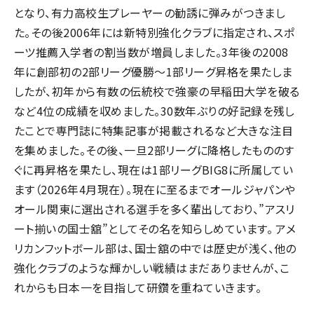
となり、有力高校生プレーヤーの勧誘に弾みがつきまし
た。その後2006年には新特別強化クラブに指定され、スポ
ーツ推薦入学者の割当数が増員しました。3年後の2008
年に創部初の2部リーグ優勝～1部リーグ昇格を果たしま
したが、初年から有数の伝統校で強豪の早稲田大学を破る
など4位の成績を収めました。30数年ぶりの好記録を残し
たことで専門誌に特集記事が掲載されるなど大きな注目
を集めました。その後、一旦2部リーグに降格したもののす
ぐに再昇格を果たし、現在は1部リーグBIG8に所属してい
ます（2026年4月現在）。現在に至るまでオールジャパンや
オール関東に選出される選手を多く輩出しており、”アスリ
ート揃いの国士舘”としてその名を知らしめています。 アメ
リカンフットボール部は、国士舘の中では歴史が浅く、他の
強化クラブのような輝かしい戦績はまだありませんが、こ
れからも日本一を目指して研鑽を重ねていきます。