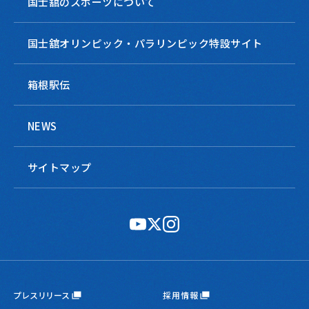
国士舘のスポーツについて
国士舘オリンピック・パラリンピック特設サイト
箱根駅伝
NEWS
サイトマップ
公
公
公
式
式
式
YouTube
X
Instagram
プレスリリース
採用情報