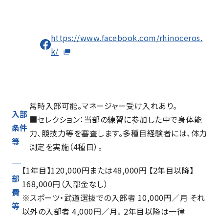
https://www.facebook.com/rhinoceros.
k/
常時入部可能。マネージャー受け入れあり。
入部
■セレクション：当部の練習に参加した中で身体能
条件
力、競技力等を審査します。多種目経験者には、体力
等
測定を実施（4種目）。
【1年目】120,000円または48,000円 【2年目以降】
部
168,000円（入部金なし）
費
※スポーツ・武道選抜での入部者 10,000円／月 それ
等
以外の入部者 4,000円／月。 2年目以降は一律