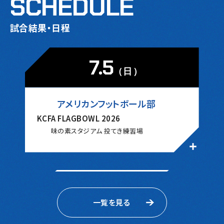
SCHEDULE
試合結果・日程
7.5
（日）
アメリカンフットボール部
KCFA FLAGBOWL 2026
味の素スタジアム 投てき練習場
一覧を見る