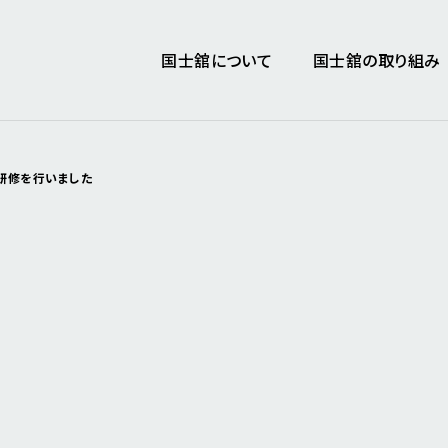
国士舘について
国士舘の取り組み
サイト内
研修を行いました
理事長メッセージ
地域連携・社会貢献
事業計画書・事業報告書
建学の精神と理
スポーツに関する
中長期事業計画
国士舘大講堂（国
学園のあゆみ
コンプライアンス
教育情報の公表
環境への取り組
学校法人情報
文化財）
ファイル
広報物・SNS
設置学校
全て