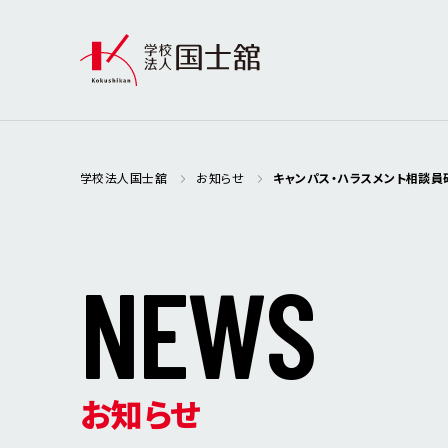
ABOUT
EFFORTS
DISCLOSURE
学校法人国士舘
お知らせ
キャンパス・ハラスメント相談員
国士舘について
国士舘の取り組み
情報公開
N
E
W
S
お知らせ