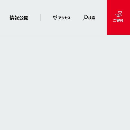
情報公開
アクセス
検索
ご寄付
国士舘大学
検索
念
取り組み
学園章と舘歌
防災への取り組み
財務情報
国士舘高等学校
検索
登録有形
み
キャンパス・施設
違法薬物追放への取り組み
大学評価 / 格付
国士舘中学校
種別
HTML
PDF