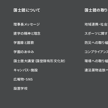
国士舘について
国士舘の取り
理事長メッセージ
地域連携・社会
建学の精神と理念
スポーツに関す
学園章と舘歌
防災への取り
学園のあゆみ
コンプライアン
国士舘大講堂（国登録有形文化財）
環境への取り
キャンパス・施設
違法薬物追放
広報物・SNS
設置学校