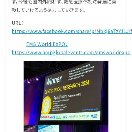
す。今後も国内外問わず、救急医療体制の発展に貢
献していけるよう尽力していきます。
URL：
https://www.facebook.com/share/p/Mbkj8aTzYJLJif
EMS World EXPO：
https://www.hmpglobalevents.com/emsworldexpo