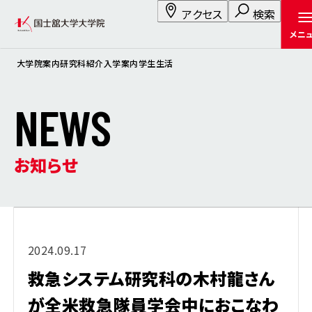
アクセス
検索
メニ
大学院案内
研究科紹介
入学案内
学生生活
N
E
W
S
お知らせ
2024.09.17
救急システム研究科の木村龍さん
が全米救急隊員学会中におこなわ