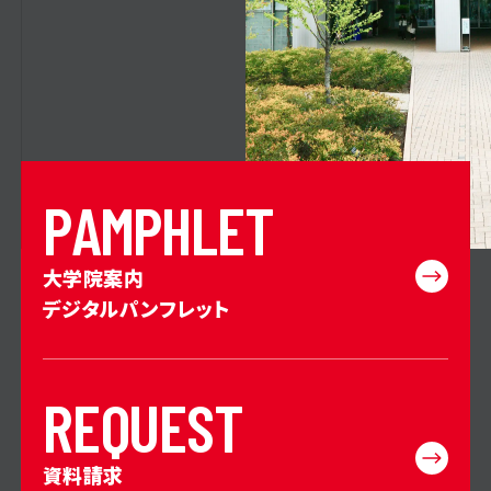
P
A
M
P
H
L
E
T
大学院案内
デジタルパンフレット
R
E
Q
U
E
S
T
資料請求