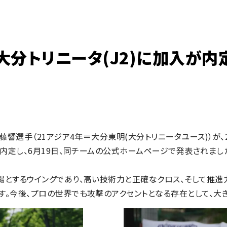
分トリニータ(J2)に加入が内
響選手（21アジア4年＝大分東明(大分トリニータユース)）が、2
が内定し、6月19日、同チームの公式ホームページで発表されまし
場とするウイングであり、高い技術力と正確なクロス、そして推進
す。今後、プロの世界でも攻撃のアクセントとなる存在として、大