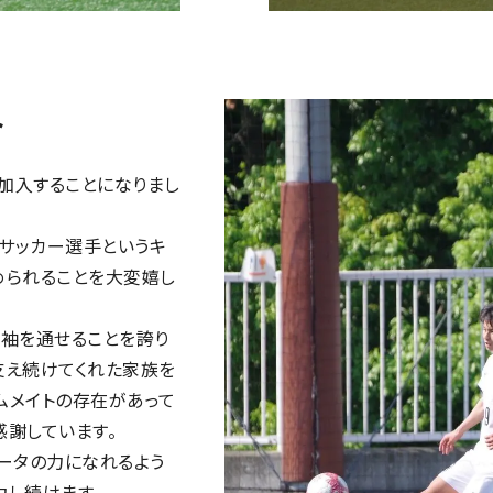
ト
に加入することになりまし
。
サッカー選手というキ
められることを大変嬉し
に袖を通せることを誇り
支え続けてくれた家族を
ムメイトの存在があって
感謝しています。
ニータの力になれるよう
力し続けます。