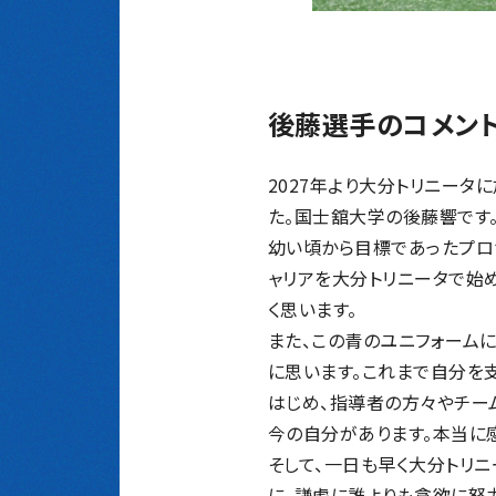
後藤選手のコメン
2027年より大分トリニータ
た。国士舘大学の後藤響です
幼い頃から目標であったプロ
ャリアを大分トリニータで始
く思います。
また、この青のユニフォーム
に思います。これまで自分を
はじめ、指導者の方々
やチー
今の自分があります。本当に
そして、一日も早く大分トリ
に、謙虚に誰よりも貪欲に努