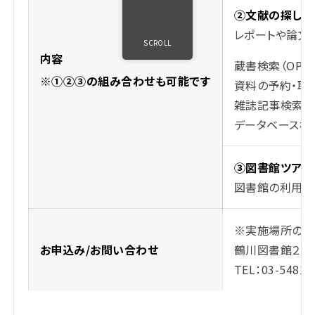
②文献の探し方
レポートや論文
SCROLL
内容
蔵書検索（OPAC
※①②③の組み合わせも可能です
資料の予約・取
雑誌記事検索
データベース検
③図書館ツアー
図書館の利用方
※実施場所の確
お申込み/お問い合わせ
鶴川図書館２階
TEL：03-5481-