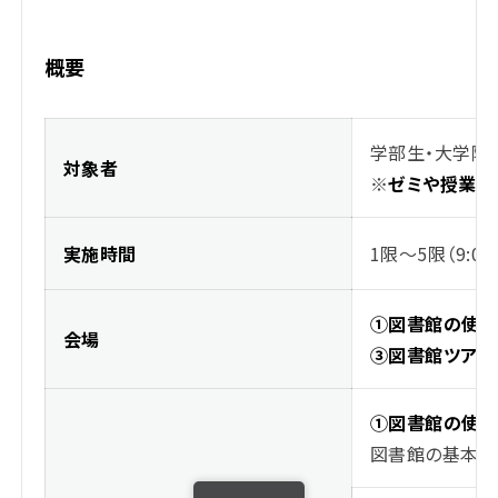
概要
学部生・大学院
対象者
※
ゼミや授業単
実施時間
1限～5限（9:00～
①図書館の使い
会場
③図書館ツアー
①図書館の使
図書館の基本的