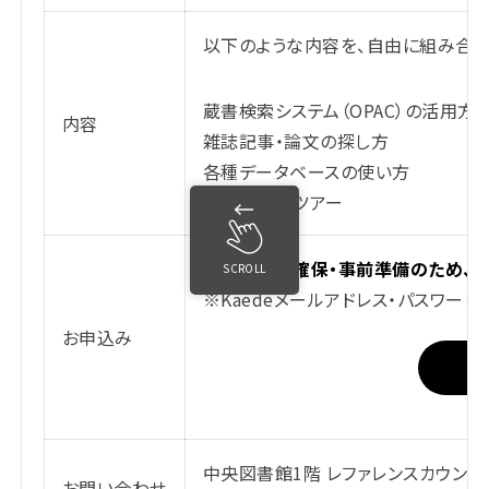
以下のような内容を、自由に組み合わ
蔵書検索システム（OPAC）の活用方
内容
雑誌記事・論文の探し方
各種データベースの使い方
図書館見学ツアー
実施場所の確保・事前準備のため、
2
SCROLL
※Kaedeメールアドレス・パスワー
お申込み
中
中央図書館1階 レファレンスカウンタ
お問い合わせ