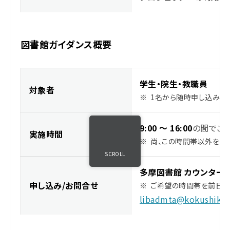
図書館ガイダンス概要
学生・院生・教職員
対象者
※
1名から随時申し込み可能
9:00 ～ 16:00
の間でご
実施時間
※
尚、この時間帯以外をご
SCROLL
多摩図書館 カウンター
申し込み/お問合せ
※
ご希望の時間帯を前日ま
libadmta@kokushikan.