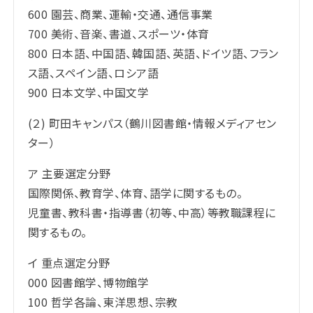
600 園芸、商業、運輸・交通、通信事業
700 美術、音楽、書道、スポーツ・体育
800 日本語、中国語、韓国語、英語、ドイツ語、フラン
ス語、スペイン語、ロシア語
900 日本文学、中国文学
(２) 町田キャンパス（鶴川図書館・情報メディアセン
ター）
ア 主要選定分野
国際関係、教育学、体育、語学に関するもの。
児童書、教科書・指導書（初等、中高）等教職課程に
関するもの。
イ 重点選定分野
000 図書館学、博物館学
100 哲学各論、東洋思想、宗教