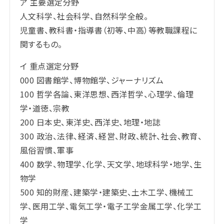
ア 主要選定分野
人文科学、社会科学、自然科学全般。
児童書、教科書・指導書（初等、中高）等教職課程に
関するもの。
イ 重点選定分野
000 図書館学、博物館学、ジャーナリズム
100 哲学各論、東洋思想、西洋哲学、心理学、倫理
学・道徳、宗教
200 日本史、東洋史、西洋史、地理・地誌
300 政治、法律、経済、経営、財政、統計、社会、教育、
風俗習慣、軍事
400 数学、物理学、化学、天文学、地球科学・地学、生
物学
500 知的財産、建築学・建築史、土木工学、機械工
学、医用工学、電気工学・電子工学金属工学、化学工
学