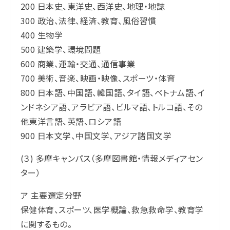
200 日本史、東洋史、西洋史、地理・地誌
300 政治、法律、経済、教育、風俗習慣
400 生物学
500 建築学、環境問題
600 商業、運輸・交通、通信事業
700 美術、音楽、映画・映像、スポーツ・体育
800 日本語、中国語、韓国語、タイ語、ベトナム語、イ
ンドネシア語、アラビア語、ビルマ語、トルコ語、その
他東洋言語、英語、ロシア語
900 日本文学、中国文学、アジア諸国文学
(３) 多摩キャンパス（多摩図書館・情報メディアセン
ター）
ア 主要選定分野
保健体育、スポーツ、医学概論、救急救命学、教育学
に関するもの。