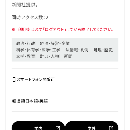
新聞社提供。
同時アクセス数：2
※
利用後は必ず「ログアウト」してから終了してください。
政治・行政
経済・経営・企業
科学・体育学・医学・工学
法情報・判例
地理・歴史
文学・教育
辞典・人物
新聞
スマートフォン閲覧
可
言語
日本語/英語
学内
学外