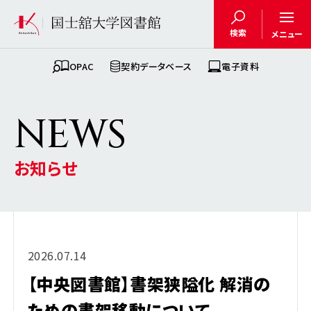
検索
メニュー
OPAC
契約データベース
電子資料
N
E
W
S
お知らせ
2026.07.14
【中央図書館】書架狭隘化 解消の
ための書架移動について