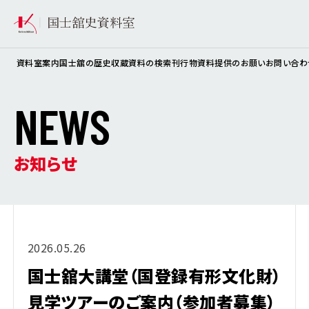
資料室案内
国士舘の歴史
収蔵資料の検索
刊行物
資料提供のお願い
お問い合わ
N
E
W
S
お知らせ
2026.05.26
国士舘大講堂（国登録有形文化財）
見学ツアーのご案内（参加者募集）